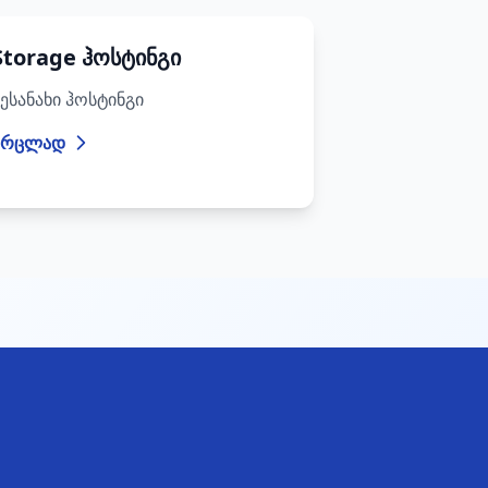
Storage ჰოსტინგი
შესანახი ჰოსტინგი
ვრცლად