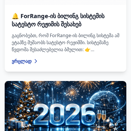
🔔 ForRange-ის ბილინგ სისტემის
სატესტო რეჟიმის შესახებ
გაცნობებთ, რომ ForRange-ის ბილინგ სისტემა ამ
ეტაპზე მუშაობს სატესტო რეჟიმში. სისტემაზე
წვდომა შესაძლებელია ბმულით: 👉
https://pay.forrange.com აღნიშნული
ვრცლად
პლატფორმა განკუთვნილია იმისათვის, რომ
ეტაპობრივად უზრუნველვყოთ ბილინგ
პროცესის უფრო გამართული, უსაფრთხო და
კომფორტული მართვა ჩვენი
მომხმარებლებისთვის. სატესტო რეჟიმის
პერიოდში მიმდინარეობს სისტემის
ფუნქციონალის შემოწმება, ოპტიმიზაცია და
გაუმჯობესება რეალური გამოყენების პროცესზე
დაყრდნობით.