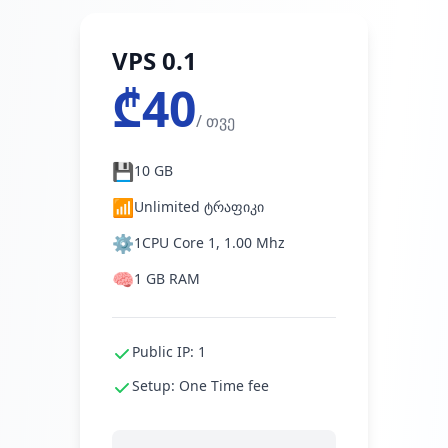
VPS 0.1
₾40
/ თვე
💾
10 GB
📶
Unlimited ტრაფიკი
⚙️
1CPU Core 1, 1.00 Mhz
🧠
1 GB RAM
Public IP: 1
Setup: One Time fee