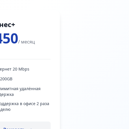
нес+
450
/ месяц
ернет 20 Mbps
 200GB
лимитная удалённая
держка
поддержка в офисе 2 раза
еделю