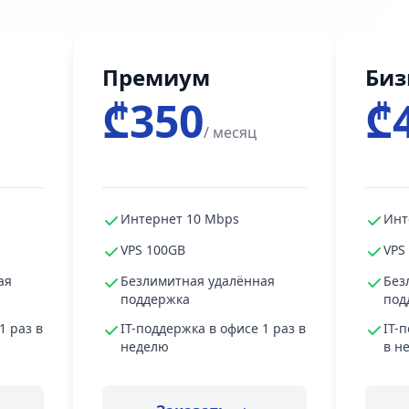
Премиум
Биз
₾350
₾
/ месяц
Интернет 10 Mbps
Инт
VPS 100GB
VPS
ая
Безлимитная удалённая
Без
поддержка
под
1 раз в
IT-поддержка в офисе 1 раз в
IT-
неделю
в н