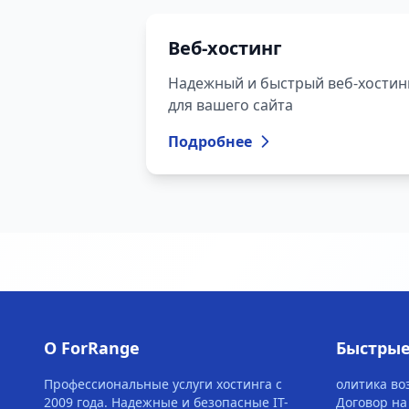
Веб-хостинг
Надежный и быстрый веб-хостин
для вашего сайта
Подробнее
О ForRange
Быстрые
Профессиональные услуги хостинга с
олитика во
2009 года. Надежные и безопасные IT-
Договор на