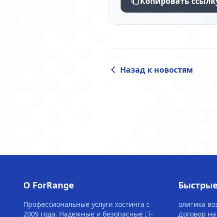
Копировать ссылк
Назад к новостям
О ForRange
Быстрые
Профессиональные услуги хостинга с
олитика во
2009 года. Надежные и безопасные IT-
Договор на