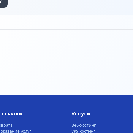
у
 ссылки
Услуги
зврата
Веб-хостинг
 оказание услуг
VPS хостинг