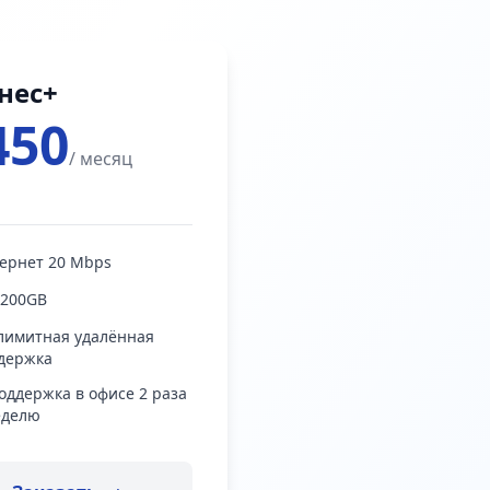
нес+
450
/ месяц
ернет 20 Mbps
 200GB
лимитная удалённая
держка
поддержка в офисе 2 раза
еделю