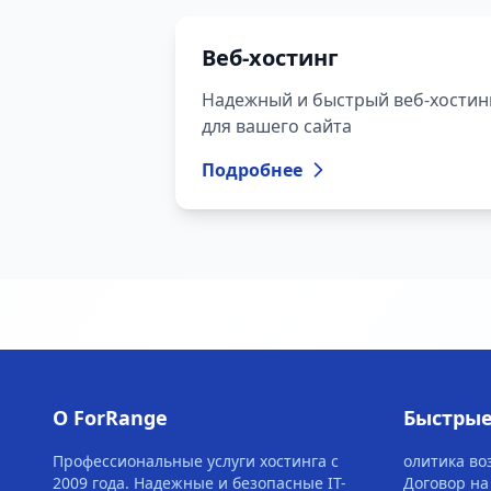
Веб-хостинг
Надежный и быстрый веб-хостин
для вашего сайта
Подробнее
О ForRange
Быстрые
Профессиональные услуги хостинга с
олитика во
2009 года. Надежные и безопасные IT-
Договор на