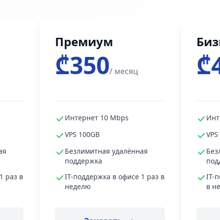
Премиум
Биз
₾350
₾
/ месяц
Интернет 10 Mbps
Инт
VPS 100GB
VPS
ая
Безлимитная удалённая
Без
поддержка
под
1 раз в
IT-поддержка в офисе 1 раз в
IT-
неделю
в н